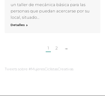
un taller de mecánica básica para las
personas que puedan acercarse por su
local, situado…
Detalles
1
2
→
Tweets sobre #MujeresCiclistasCreativas