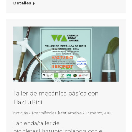
Detalles
Taller de mecánica básica con
HazTuBici
Noticias
Por
València Ciutat Amable
13 marzo, 2018
La tienda/taller de
bicicletas Haztubici colabora con el