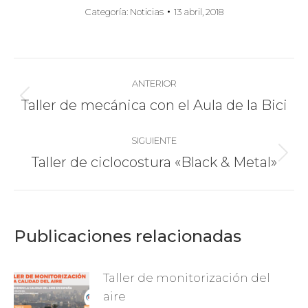
Categoría:
Noticias
13 abril, 2018
Navegación
ANTERIOR
entre
Publicación
Taller de mecánica con el Aula de la Bici
anterior:
publicaciones
SIGUIENTE
Publicación
Taller de ciclocostura «Black & Metal»
siguiente:
Publicaciones relacionadas
Taller de monitorización del
aire