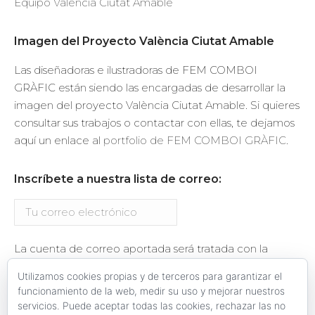
Equipo València Ciutat Amable
Imagen del Proyecto València Ciutat Amable
Las diseñadoras e ilustradoras de FEM COMBOI
GRÀFIC están siendo las encargadas de desarrollar la
imagen del proyecto València Ciutat Amable. Si quieres
consultar sus trabajos o contactar con ellas, te dejamos
aquí un enlace al
portfolio de FEM COMBOI GRÀFIC
.
Inscríbete a nuestra lista de correo:
La cuenta de correo aportada será tratada con la
finalidad del envío de información relacionada con el
Utilizamos cookies propias y de terceros para garantizar el
proyecto València Ciutat Amable. Se te enviará un
funcionamiento de la web, medir su uso y mejorar nuestros
email de confirmación de la suscripción.
servicios. Puede aceptar todas las cookies, rechazar las no