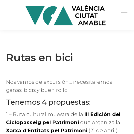
Rutas en bici
Nos vamos de excursión… necesitaremos
ganas, bicis y buen rollo.
Tenemos 4 propuestas:
1 – Ruta cultural muestra de la
III Edición del
Ciclopasseig pel Patrimoni
que organiza la
Xarxa d’Entitats pel Patrimoni
(21 de abril).