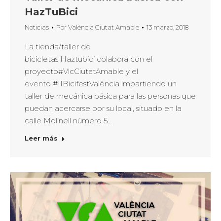
HazTuBici
Noticias
Por
València Ciutat Amable
13 marzo, 2018
La tienda/taller de
bicicletas Haztubici colabora con el
proyecto#VlcCiutatAmable y el
evento #IIBicifestValència impartiendo un
taller de mecánica básica para las personas que
puedan acercarse por su local, situado en la
calle Molinell número 5…
Leer más