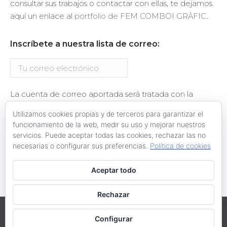
consultar sus trabajos o contactar con ellas, te dejamos
aquí un enlace al
portfolio de FEM COMBOI GRÀFIC
.
Inscríbete a nuestra lista de correo:
La cuenta de correo aportada será tratada con la
finalidad del envío de información relacionada con el
Utilizamos cookies propias y de terceros para garantizar el
proyecto València Ciutat Amable. Se te enviará un
funcionamiento de la web, medir su uso y mejorar nuestros
email de confirmación de la suscripción.
servicios. Puede aceptar todas las cookies, rechazar las no
necesarias o configurar sus preferencias.
Política de cookies
Aceptar todo
Rechazar
València en Bici-Acció Ecologista-Agró @ 2019
Configurar
XV Congreso Ibérico "La Bicicleta y la Ciudad", III Encuentro de