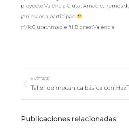
proyecto València Ciutat Amable. Iremos d
¡Animaos a participar!
#VlcCiutatAmable #IIBicifestValència
Navegación
ANTERIOR
entre
Publicación
Taller de mecánica básica con Haz
anterior:
publicaciones
Publicaciones relacionadas