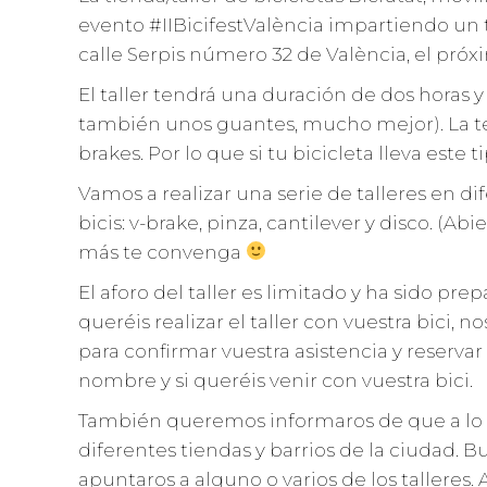
evento #IIBicifestValència impartiendo un t
calle Serpis número 32 de València, el próx
El taller tendrá una duración de dos horas y
también unos guantes, mucho mejor). La temá
brakes. Por lo que si tu bicicleta lleva este t
Vamos a realizar una serie de talleres en d
bicis: v-brake, pinza, cantilever y disco. (Ab
más te convenga
El aforo del taller es limitado y ha sido pre
queréis realizar el taller con vuestra bici,
para confirmar vuestra asistencia y reserv
nombre y si queréis venir con vuestra bici.
También queremos informaros de que a lo la
diferentes tiendas y barrios de la ciudad.
apuntaros a alguno o varios de los tallere