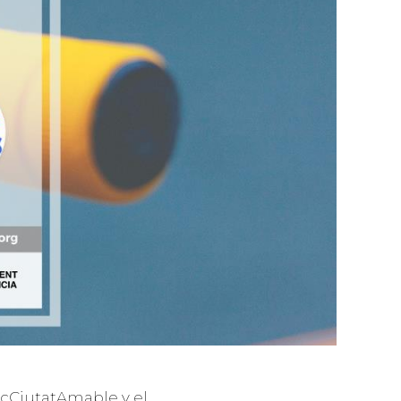
VlcCiutatAmable y el