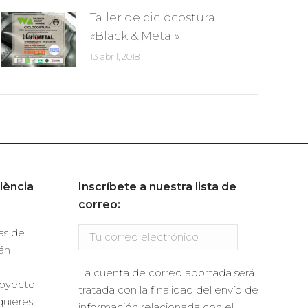
Taller de ciclocostura
«Black & Metal»
13 abril, 2018
lència
Inscríbete a nuestra lista de
correo:
ras de
án
La cuenta de correo aportada será
royecto
tratada con la finalidad del envío de
quieres
información relacionada con el