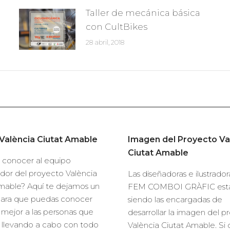
Taller de mecánica básica
con CultBikes
28 abril, 2018
València Ciutat Amable
Imagen del Proyecto Va
Ciutat Amable
 conocer al equipo
dor del proyecto València
Las diseñadoras e ilustrado
mable? Aquí te dejamos un
FEM COMBOI GRÀFIC est
para que puedas conocer
siendo las encargadas de
mejor a las personas que
desarrollar la imagen del p
 llevando a cabo con todo
València Ciutat Amable. Si 