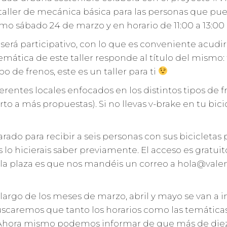
aller de mecánica básica para las personas que pued
imo sábado 24 de marzo y en horario de 11:00 a 13:00 
 será participativo, con lo que es conveniente acudir 
tica de este taller responde al título del mismo: fr
ipo de frenos, este es un taller para ti
iferentes locales enfocados en los distintos tipos d
ierto a más propuestas). Si no llevas v-brake en tu bic
parado para recibir a seis personas con sus bicicletas
 nos lo hicierais saber previamente. El acceso es grat
ar la plaza es que nos mandéis un correo a hola@val
rgo de los meses de marzo, abril y mayo se van a i
 Buscaremos que tanto los horarios como las temáti
s. Ahora mismo podemos informar de que más de diez