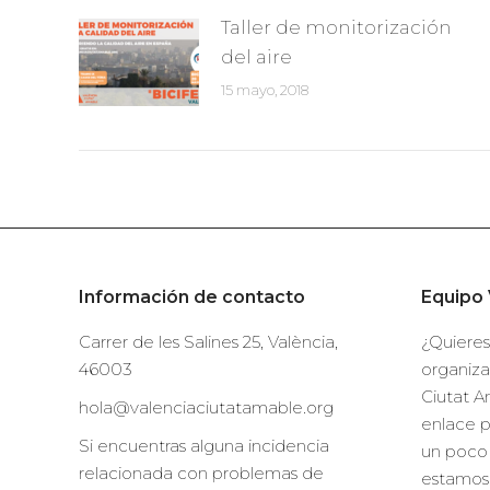
Taller de monitorización
del aire
15 mayo, 2018
Información de contacto
Equipo 
Carrer de les Salines 25, València,
¿Quieres
46003
organiza
Ciutat A
hola@valenciaciutatamable.org
enlace 
Si encuentras alguna incidencia
un poco 
relacionada con problemas de
estamos