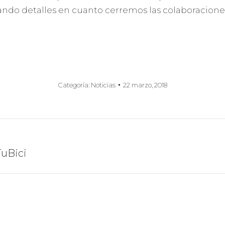
ando detalles en cuanto cerremos las colaboracione
Categoría:
Noticias
22 marzo, 2018
Publicación
TuBici
siguiente: