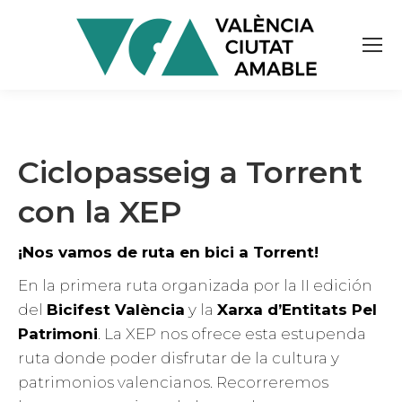
Ciclopasseig a Torrent
con la XEP
¡Nos vamos de ruta en bici a Torrent!
En la primera ruta organizada por la II edición
del
Bicifest València
y la
Xarxa d’Entitats Pel
Patrimoni
. La XEP nos ofrece esta estupenda
ruta donde poder disfrutar de la cultura y
patrimonios valencianos. Recorreremos