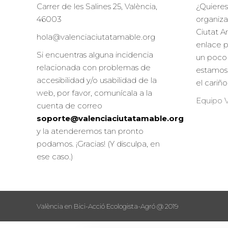
Carrer de les Salines 25, València,
¿Quieres
46003
organiza
Ciutat A
hola@valenciaciutatamable.org
enlace 
Si encuentras alguna incidencia
un poco 
relacionada con problemas de
estamos
accesibilidad y/o usabilidad de la
el cariñ
web, por favor, comunícala a la
Equipo V
cuenta de correo
soporte@valenciaciutatamable.org
y la atenderemos tan pronto
podamos. ¡Gracias! (Y disculpa, en
ese caso.)
València en Bici-Acció Ecologista-Agró @ 2019