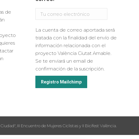
ras de
án
La cuenta de correo aportada será
royecto
tratada con la finalidad del envío de
quieres
información relacionada con el
ntactar
proyecto València Ciutat Amable.
un
Se te enviará un email de
confirmación de la suscripción.
Ciudad", III Encuentro de Mujeres Ciclistas y II Bicifest València.