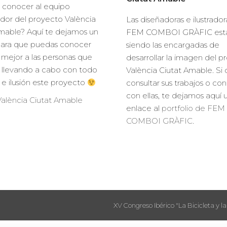
 conocer al equipo
dor del proyecto València
Las diseñadoras e ilustrado
mable? Aquí te dejamos un
FEM COMBOI GRÀFIC est
para que puedas conocer
siendo las encargadas de
mejor a las personas que
desarrollar la imagen del p
 llevando a cabo con todo
València Ciutat Amable. Si 
o e ilusión este proyecto
consultar sus trabajos o co
con ellas, te dejamos aquí 
alència Ciutat Amable
enlace al
portfolio de FEM
COMBOI GRÀFIC
.
XV Congreso Ibérico "La Bicicleta y la 