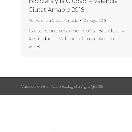
Bicicleta y la Ciudad’ – València
Ciutat Amable 2018
Por
València Ciutat Amable
10 mayo, 2018
Cartel Congreso Ibérico ‘La Bicicleta y
la Ciudad’ – València Ciutat Amable
2018
València en Bici-Acció Ecologista-Agró @ 2019