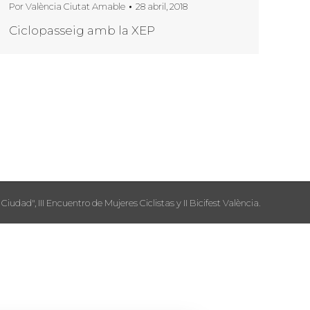
Por
València Ciutat Amable
28 abril, 2018
Ciclopasseig amb la XEP
Ciudad", III Encuentro de Mujeres Ciclistas y II Bicifest València.