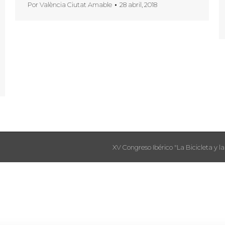
Por
València Ciutat Amable
28 abril, 2018
XV Congreso Ibérico "La Bicicleta y la 