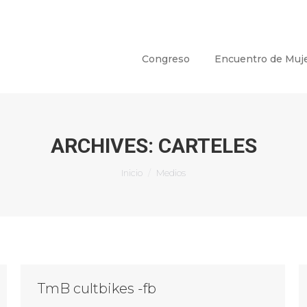
Congreso
Encuentro de Muj
ARCHIVES:
CARTELES
Estás aquí:
Inicio
Medios
TmB cultbikes -fb