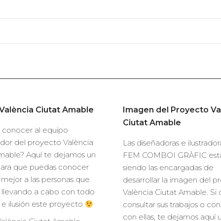
València Ciutat Amable
Imagen del Proyecto Va
Ciutat Amable
 conocer al equipo
dor del proyecto València
Las diseñadoras e ilustrado
mable? Aquí te dejamos un
FEM COMBOI GRÀFIC est
para que puedas conocer
siendo las encargadas de
mejor a las personas que
desarrollar la imagen del p
 llevando a cabo con todo
València Ciutat Amable. Si 
o e ilusión este proyecto
consultar sus trabajos o co
con ellas, te dejamos aquí 