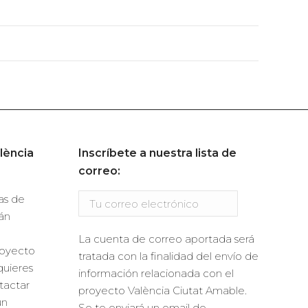
lència
Inscríbete a nuestra lista de
correo:
ras de
án
La cuenta de correo aportada será
royecto
tratada con la finalidad del envío de
quieres
información relacionada con el
ntactar
proyecto València Ciutat Amable.
un
Se te enviará un email de