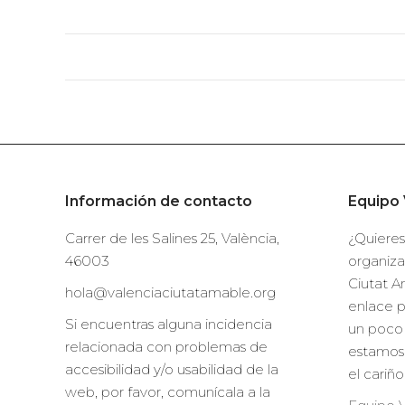
Navegación
entre
proyectos
Información de contacto
Equipo 
Carrer de les Salines 25, València,
¿Quieres
46003
organiza
Ciutat A
hola@valenciaciutatamable.org
enlace 
Si encuentras alguna incidencia
un poco 
relacionada con problemas de
estamos
accesibilidad y/o usabilidad de la
el cariñ
web, por favor, comunícala a la