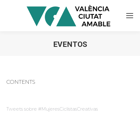
EVENTOS
Estás aquí:
CONTENTS
Tweets sobre #MujeresCiclistasCreativas