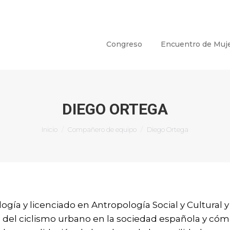
Congreso
Encuentro de Muj
DIEGO ORTEGA
Estás aquí:
Inicio
Compañero de equipo
Diego Ortega
gía y licenciado en Antropología Social y Cultural y
n del ciclismo urbano en la sociedad española y cómo