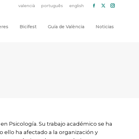
valencià
português
english
Facebook
X
Instagra
page
page
page
opens
opens
opens
eres
Bicifest
Guía de València
Noticias
in
in
in
new
new
new
window
window
window
 en Psicología. Su trabajo académico se ha
 ello ha afectado a la organización y