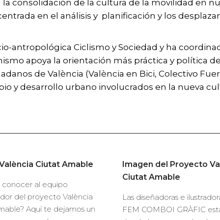
a la consolidación de la cultura de la movilidad en n
centrada en el análisis y planificación y los desplaz
io-antropológica Ciclismo y Sociedad y ha coordina
 mismo apoya la orientación más práctica y política d
adanos de València (València en Bici, Colectivo Fu
o y desarrollo urbano involucrados en la nueva cult
València Ciutat Amable
Imagen del Proyecto Va
Ciutat Amable
 conocer al equipo
dor del proyecto València
Las diseñadoras e ilustrado
mable? Aquí te dejamos un
FEM COMBOI GRÀFIC est