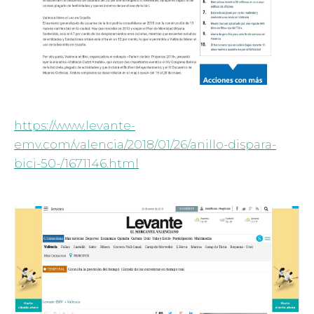
https://www.levante-
emv.com/valencia/2018/01/26/anillo-dispara-
bici-50-/1671146.html