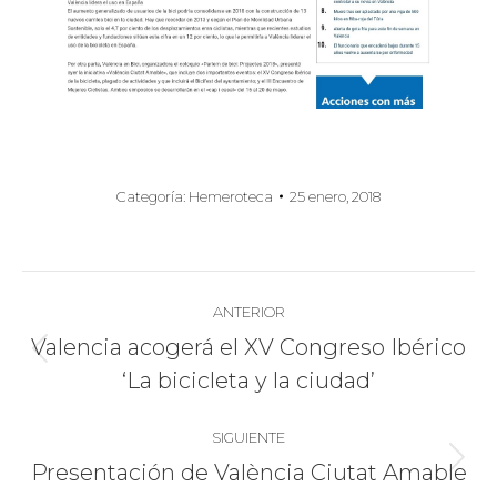
Categoría:
Hemeroteca
25 enero, 2018
Navegación
ANTERIOR
entre
Valencia acogerá el XV Congreso Ibérico
Publicación
‘La bicicleta y la ciudad’
publicaciones
anterior:
SIGUIENTE
Publicación
Presentación de València Ciutat Amable