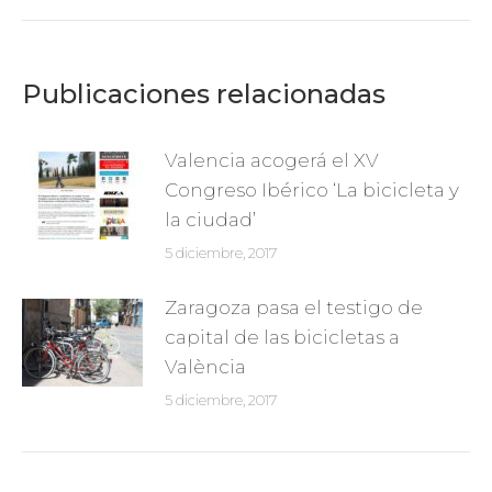
siguiente:
Publicaciones relacionadas
Valencia acogerá el XV
Congreso Ibérico ‘La bicicleta y
la ciudad’
5 diciembre, 2017
Zaragoza pasa el testigo de
capital de las bicicletas a
València
5 diciembre, 2017