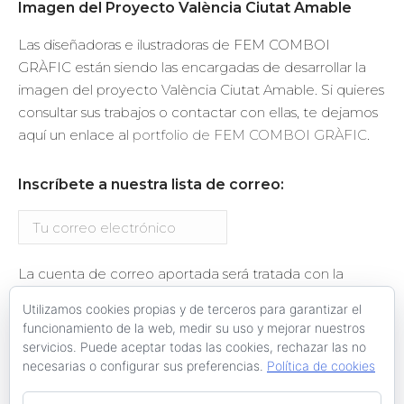
Imagen del Proyecto València Ciutat Amable
Las diseñadoras e ilustradoras de FEM COMBOI
GRÀFIC están siendo las encargadas de desarrollar la
imagen del proyecto València Ciutat Amable. Si quieres
consultar sus trabajos o contactar con ellas, te dejamos
aquí un enlace al
portfolio de FEM COMBOI GRÀFIC
.
Inscríbete a nuestra lista de correo:
La cuenta de correo aportada será tratada con la
finalidad del envío de información relacionada con el
Utilizamos cookies propias y de terceros para garantizar el
proyecto València Ciutat Amable. Se te enviará un
funcionamiento de la web, medir su uso y mejorar nuestros
email de confirmación de la suscripción.
servicios. Puede aceptar todas las cookies, rechazar las no
necesarias o configurar sus preferencias.
Política de cookies