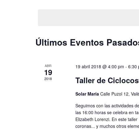
Selecciona
la
fecha.
Últimos Eventos Pasado
Calendario
de
ABR
Eventos
19 abril 2018 @ 4:00 pm
-
6:30
19
Taller de Ciclocos
2018
Solar María
Calle Puzol 12, Val
Seguimos con las actividades del 
las 16:00 horas se celebra en tal
Elizabeth Lorenzi. En este talle
coronas... y muchos otros eleme