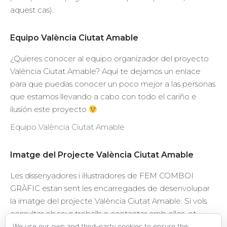
aquest cas).
Equipo València Ciutat Amable
¿Quieres conocer al equipo organizador del proyecto
València Ciutat Amable? Aquí te dejamos un enlace
para que puedas conocer un poco mejor a las personas
que estamos llevando a cabo con todo el cariño e
ilusión este proyecto
Equipo València Ciutat Amable
Imatge del Projecte València Ciutat Amable
Les dissenyadores i il·lustradores de FEM COMBOI
GRÀFIC estan sent les encarregades de desenvolupar
la imatge del projecte València Ciutat Amable. Si vols
consultar els seus treballs o contactar amb elles, et
deixem aquí un enllaç a la
cartera de FEM comboi
We use our own and third-party cookies to ensure the