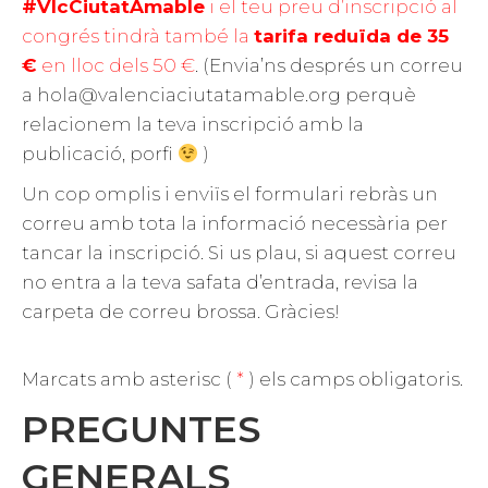
#VlcCiutatAmable
i el teu preu d’inscripció al
congrés tindrà també la
tarifa reduïda de 35
€
en lloc dels 50 €
. (Envia’ns després un correu
a hola@valenciaciutatamable.org perquè
relacionem la teva inscripció amb la
publicació, porfi
)
Un cop omplis i enviïs el formulari rebràs un
correu amb tota la informació necessària per
tancar la inscripció. Si us plau, si aquest correu
no entra a la teva safata d’entrada, revisa la
carpeta de correu brossa. Gràcies!
Marcats amb asterisc (
*
) els camps obligatoris.
PREGUNTES
GENERALS