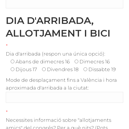
DIA D'ARRIBADA,
ALLOTJAMENT I BICI
*
Dia d'arribada (respon una única opció):
Abans de dimecres 16
Dimecres 16
Dijous 17
Divendres 18
Dissabte 19
Mode de desplaçament fins a València i hora
aproximada d'arribada a la ciutat:
*
Necessites informació sobre "allotjaments
amics" del congrés? Per a què nits? (Pots