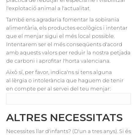
pràctica de rebutjar el especisme i visibilitzar
l'explotació animal a l'actualitat.
També ens agradaria fomentar la sobirania
alimentària, els productes ecològics i intentar
que el menjar sigui el més local possible.
Intentarem ser el més conseqüents d'acord
amb aquests valors per reduir la nostra petjada
de carboni i aprofitar l'horta valenciana.
Això sí, per favor, indica'ns si tens alguna
al·lèrgia o intolerància que haguem de tenir
en compte per al servei del teu menjar:
ALTRES NECESSITATS
Necessites llar d'infants? (D'un a tres anys). Si és