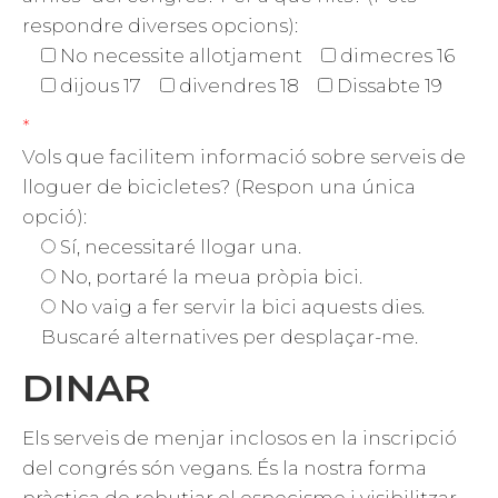
respondre diverses opcions):
No necessite allotjament
dimecres 16
dijous 17
divendres 18
Dissabte 19
*
Vols que facilitem informació sobre serveis de
lloguer de bicicletes? (Respon una única
opció):
Sí, necessitaré llogar una.
No, portaré la meua pròpia bici.
No vaig a fer servir la bici aquests dies.
Buscaré alternatives per desplaçar-me.
DINAR
Els serveis de menjar inclosos en la inscripció
del congrés són vegans. És la nostra forma