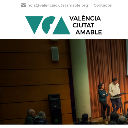
hola@valenciaciutatamable.org
Contacte