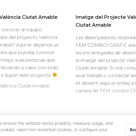
València Ciutat Amable
Imatge del Projecte Val
Ciutat Amable
 conocer al equipo
dor del proyecto València
Les dissenyadores i il·lustra
mable? Aquí te dejamos un
FEM COMBOI GRÀFIC esta
para que puedas conocer
les encarregades de desen
mejor a las personas que
la imatge del projecte Valè
 llevando a cabo con todo
Ciutat Amable. Si vols consu
o e ilusión este proyecto
seus treballs o contactar am
et deixem aquí un enllaç a 
alència Ciutat Amable
cartera de FEM comboi 
to ensure the website works properly, measure usage, and
Acc
cookies, reject non-essential cookies, or configure your