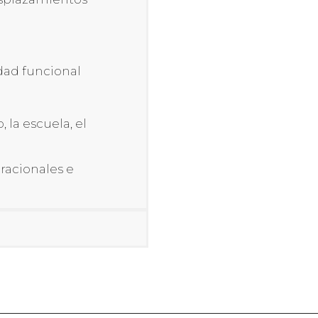
dad funcional
 la escuela, el
eracionales e