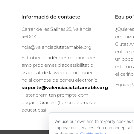
Informació de contacte
Equipo 
Carrer de les Salines 25, València,
¿Quieres
46003
organiza
Ciutat A
hola@valenciaciutatamable.org
enlace 
Si trobeu incidències relacionades
un poco 
amb problemes d’accessibilitat o
estamos
usabilitat de la web, comuniqueu-
el cariñ
ho al compte de correu electrònic
Equipo V
soporte@valenciaciutatamable.org
i l’atendrem tan prompte com
pugam. Gràcies! (I disculpeu-nos, en
aquest cas).
We use our own and third-party cookies 
improve our services. You can accept all 
preferences.
Cookie policy