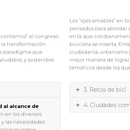
Los “ejes amables” en l
pensados para abordar 
s contamos” el congreso
en la que cotidianamen
 la transformación
bicicleta se inserta. En
de paradigma que
ciudadanía, urbanismo 
ludable, y sostenible.
mejor manera de lograr
temáticos desde los que 
3. Retos de bici
4. Ciudades com
d al alcance de
ón en los diversos
d y las necesidades
esplazamientos