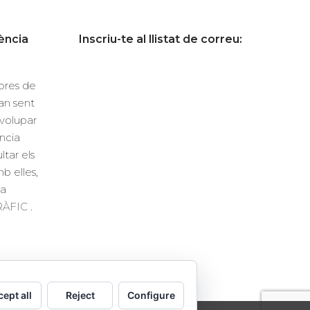
ència
Inscriu-te al llistat de correu:
dores de
n sent
volupar
ncia
ltar els
b elles,
la
GRÀFIC
.
ept all
Reject
Configure