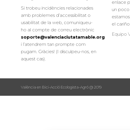
enlace 
Si trobeu incidències relacionades
un poco 
amb problemes d’accessibilitat o
estamos
usabilitat de la web, comuniqueu-
el cariñ
ho al compte de correu electrònic
Equipo V
soporte@valenciaciutatamable.org
i l’atendrem tan prompte com
pugam. Gràcies! (I disculpeu-nos, en
aquest cas).
València en Bici-Acció Ecologista-Agró @ 2019