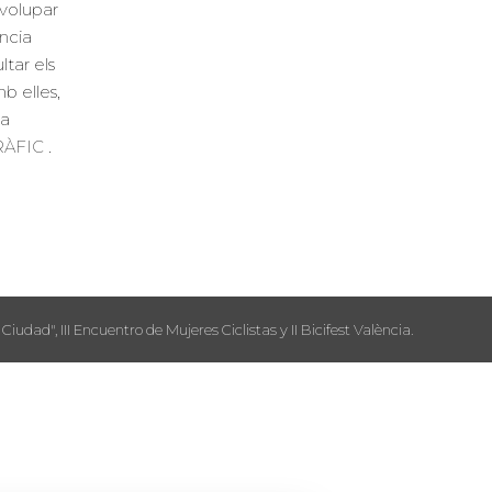
volupar
ncia
ltar els
b elles,
la
GRÀFIC
.
Ciudad", III Encuentro de Mujeres Ciclistas y II Bicifest València.