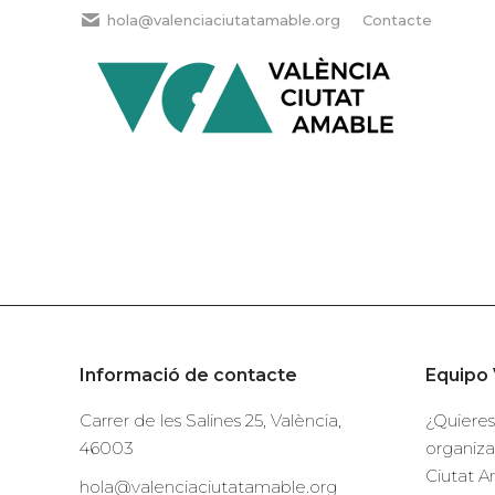
hola@valenciaciutatamable.org
Contacte
Informació de contacte
Equipo 
Carrer de les Salines 25, València,
¿Quieres
46003
organiza
Ciutat A
hola@valenciaciutatamable.org