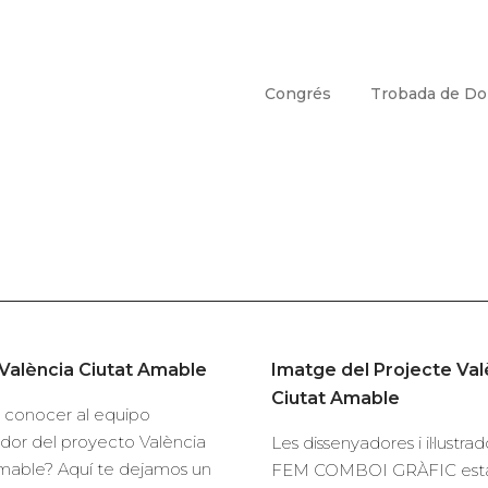
Congrés
Trobada de D
València Ciutat Amable
Imatge del Projecte Val
Ciutat Amable
 conocer al equipo
dor del proyecto València
Les dissenyadores i il·lustra
mable? Aquí te dejamos un
FEM COMBOI GRÀFIC esta