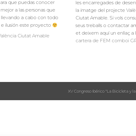
para que puedas conocer
les encarregades de desen
mejor a las personas que
la imatge del projecte Valè
 llevando a cabo con todo
Ciutat Amable. Si vols consu
o e ilusión este proyecto
seus treballs o contactar am
et deixem aquí un enllaç a 
alència Ciutat Amable
cartera de FEM comboi 
XV Congreso Ibérico "La Bicicleta y la 