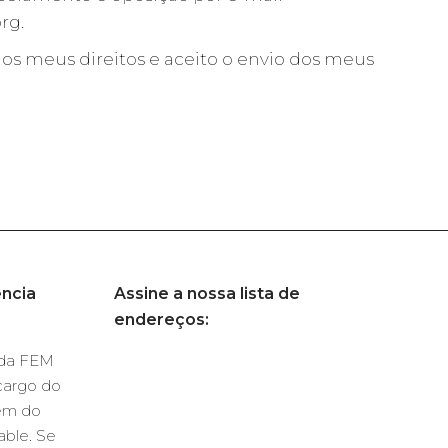
rg.
os meus direitos e aceito o envio dos meus
ncia
Assine a nossa lista de
endereços:
s da FEM
cargo do
em do
able. Se