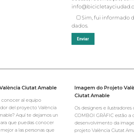
info@bicicletayciudad.o
Sim, fui informado d
dados.
València Ciutat Amable
Imagem do Projeto Valè
Ciutat Amable
 conocer al equipo
dor del proyecto València
Os designers e ilustradore
mable? Aquí te dejamos un
COMBOI GRÀFIC estão a 
para que puedas conocer
desenvolvimento da imag
mejor a las personas que
projeto València Ciutat Am