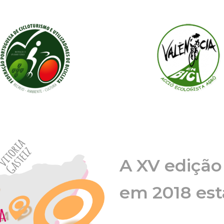
A XV ediç
ã
o
em 2018 est