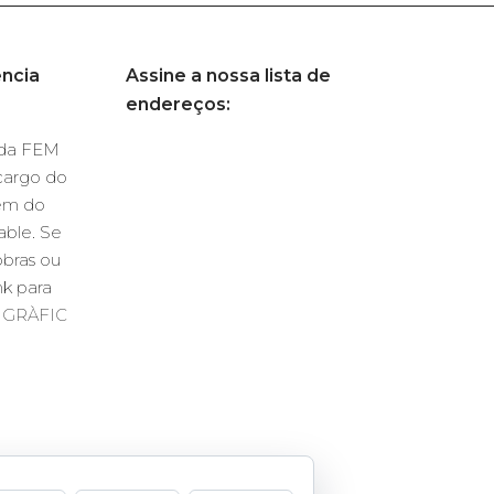
ncia
Assine a nossa lista de
endereços:
s da FEM
cargo do
em do
able. Se
obras ou
nk para
I GRÀFIC