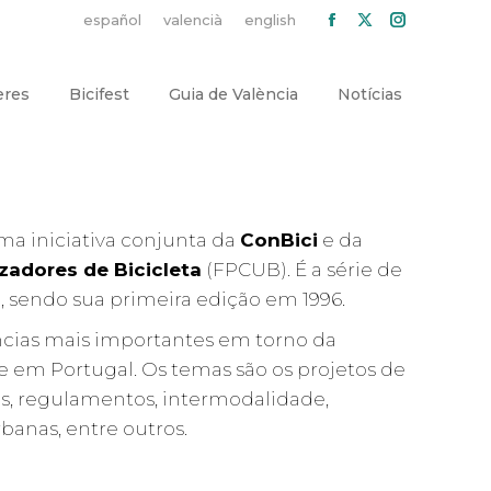
español
valencià
english
Facebook
X
Instagra
page
page
page
opens
opens
opens
eres
Bicifest
Guia de València
Notícias
in
in
in
new
new
new
window
window
window
uma iniciativa conjunta da
ConBici
e da
zadores de Bicicleta
(FPCUB). É a série de
, sendo sua primeira edição em 1996.
ências mais importantes em torno da
e em Portugal. Os temas são os projetos de
vias, regulamentos, intermodalidade,
rbanas, entre outros.