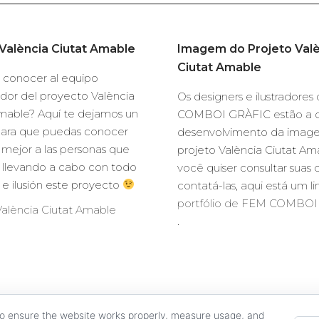
València Ciutat Amable
Imagem do Projeto Valè
Ciutat Amable
 conocer al equipo
dor del proyecto València
Os designers e ilustradore
mable? Aquí te dejamos un
COMBOI GRÀFIC estão a 
para que puedas conocer
desenvolvimento da imag
mejor a las personas que
projeto València Ciutat Am
 llevando a cabo con todo
você quiser consultar suas 
o e ilusión este proyecto
contatá-las, aqui está um li
portfólio de FEM COMBO
alència Ciutat Amable
.
to ensure the website works properly, measure usage, and