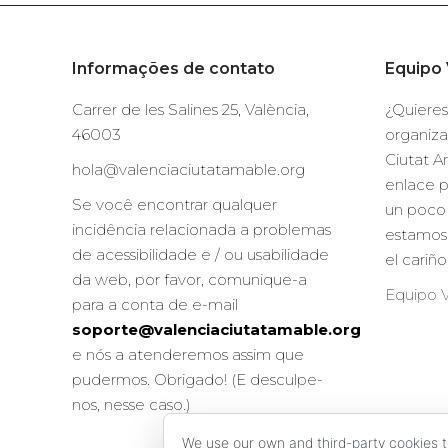
Informações de contato
Equipo 
Carrer de les Salines 25, València,
¿Quieres
46003
organiza
Ciutat A
hola@valenciaciutatamable.org
enlace 
Se você encontrar qualquer
un poco 
incidência relacionada a problemas
estamos
de acessibilidade e / ou usabilidade
el cariñ
da web, por favor, comunique-a
Equipo V
para a conta de e-mail
soporte@valenciaciutatamable.org
e nós a atenderemos assim que
pudermos. Obrigado! (E desculpe-
nos, nesse caso.)
We use our own and third-party cookies 