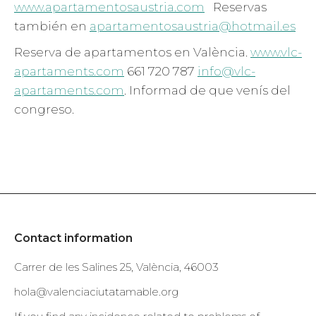
www.apartamentosaustria.com
Reservas
también en
apartamentosaustria@hotmail.es
Reserva de apartamentos en València.
www.vlc-
apartaments.com
661 720 787
info@vlc-
apartaments.com
. Informad de que venís del
congreso.
Contact information
Carrer de les Salines 25, València, 46003
hola@valenciaciutatamable.org